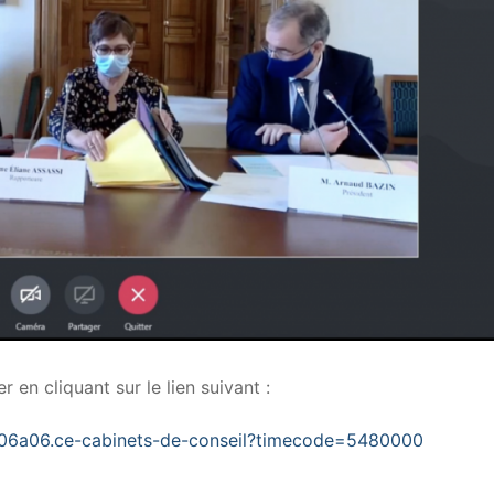
 en cliquant sur le lien suivant :
3e06a06.ce-cabinets-de-conseil?timecode=5480000