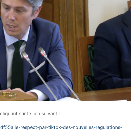
liquant sur le lien suivant :
df55a.le-respect-par-tiktok-des-nouvelles-regulations-