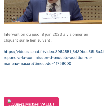
Intervention du jeudi 8 juin 2023 à visionner en
cliquant sur le lien suivant :
https://videos.senat.fr/video.3964651_6480bcc56b5a4.ti
repond-a-la-commission-d-enquete–audition-de-
marlene-masure?timecode=11759000
Suivez Mickaël VALLET