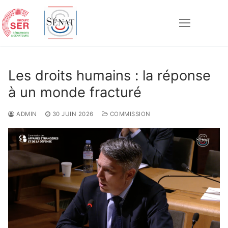
Aller
au
contenu
Rechercher :
Les droits humains : la réponse
à un monde fracturé
ADMIN
30 JUIN 2026
COMMISSION