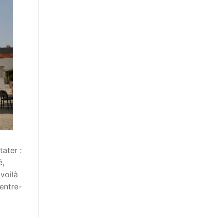
ater :
é,
voilà
entre-