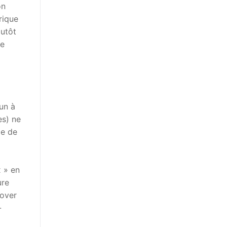
on
rique
lutôt
le
un à
es) ne
de de
 » en
ure
nover
-