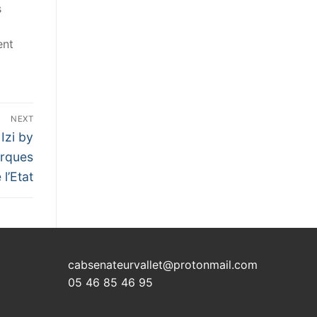
s
ent
NEXT
Izi by
arques
l’Etat
cabsenateurvallet@protonmail.com
05 46 85 46 95