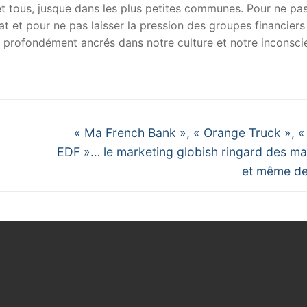
 et tous, jusque dans les plus petites communes. Pour ne pa
at et pour ne pas laisser la pression des groupes financiers
si profondément ancrés dans notre culture et notre inconsci
Next
« Ma French Bank », « Orange Truck », « 
post:
EDF »… le marketing globish ringard des m
et même de 