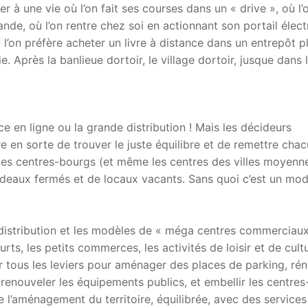
 à une vie où l’on fait ses courses dans un « drive », où l’
de, où l’on rentre chez soi en actionnant son portail élect
ù l’on préfère acheter un livre à distance dans un entrepôt p
rie. Après la banlieue dortoir, le village dortoir, jusque dans 
e en ligne ou la grande distribution ! Mais les décideurs
e en sorte de trouver le juste équilibre et de remettre chac
e les centres-bourgs (et même les centres des villes moyenn
rideaux fermés et de locaux vacants. Sans quoi c’est un mo
 distribution et les modèles de « méga centres commerciaux
urts, les petits commerces, les activités de loisir et de cult
 tous les leviers pour aménager des places de parking, ré
s, renouveler les équipements publics, et embellir les centres
e l’aménagement du territoire, équilibrée, avec des services